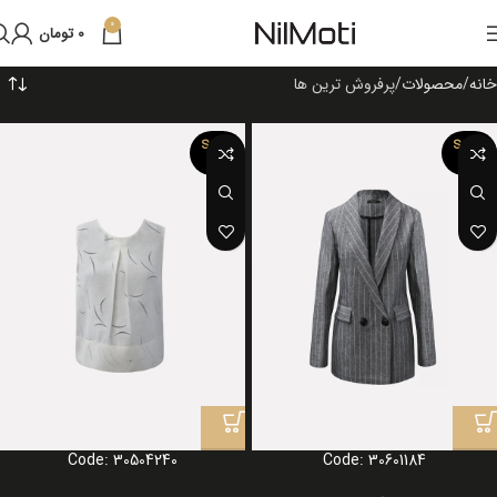
0
0
تومان
خانه
محصولات
پرفروش ترین ها
SOLD
SOLD
OUT
OUT
Code: 30504240
Code: 30601184