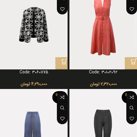
Code: 30601175
Code: 30102092
2,320,000
تومان
4,290,000
تومان
SOLD
SOLD
OUT
OUT