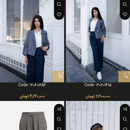
Code: 30601256
Code: 30201415
2,600,000
تومان
4,660,000
تومان