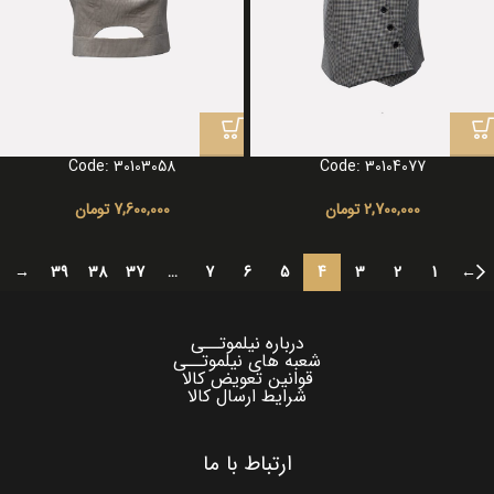
Code: 30103058
Code: 30104077
2,700,000
تومان
7,600,000
تومان
→
39
38
37
…
7
6
5
4
3
2
1
←
درباره نیلموتــی
شعبه های نیلموتــی
قوانین تعویض کالا
شرایط ارسال کالا
ارتباط با ما