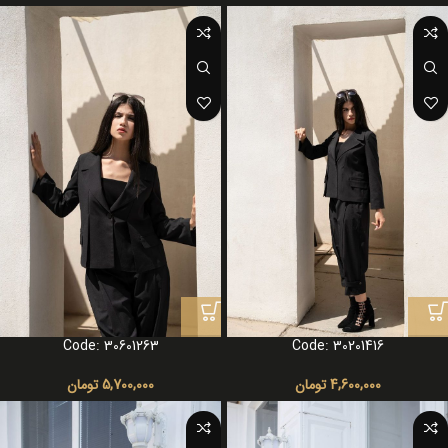
Code: 30601263
Code: 30201416
4,600,000
تومان
5,700,000
تومان