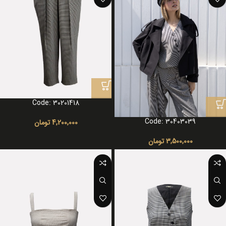
Code: 30201418
Code: 30403039
4,200,000
تومان
3,500,000
تومان