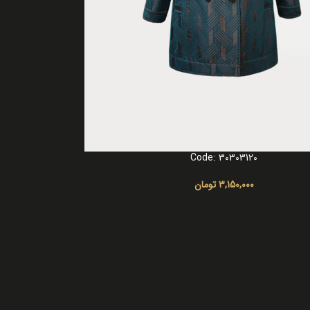
Code: 30303120
ا
3,150,000
تومان