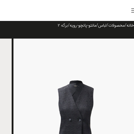
خانه
محصولات
لباس
مانتو-پانچو-رویه
برگه 2