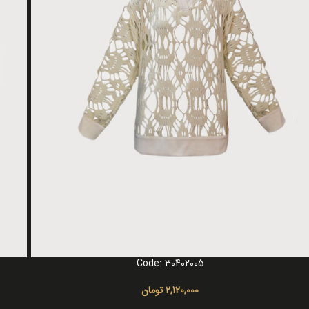
Code: 30402005
انتخاب گزینه ها
انتخاب 
2,120,000
تومان