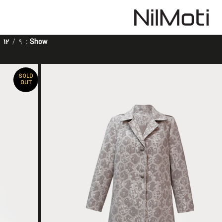
12
9
Show
SOLD
OUT