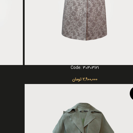
Code: 30303121
گزینه ها
انتخاب گزینه ه
2,900,000
تومان