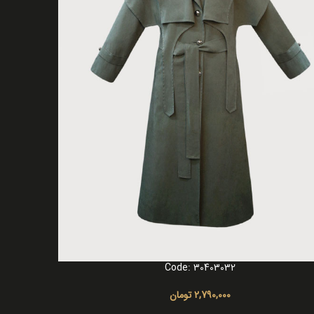
Code: 30403032
گزینه ها
2,790,000
تومان