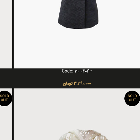
Code: 30104043
انتخاب گزینه ها
انتخاب 
3,390,000
تومان
SOLD
SOLD
OUT
OUT